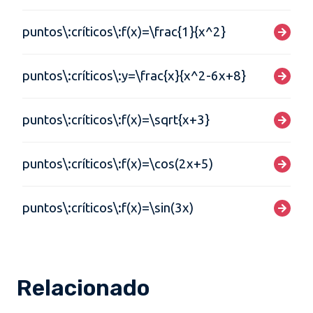
puntos\:críticos\:f(x)=\frac{1}{x^2}
puntos\:críticos\:y=\frac{x}{x^2-6x+8}
puntos\:críticos\:f(x)=\sqrt{x+3}
puntos\:críticos\:f(x)=\cos(2x+5)
puntos\:críticos\:f(x)=\sin(3x)
Relacionado