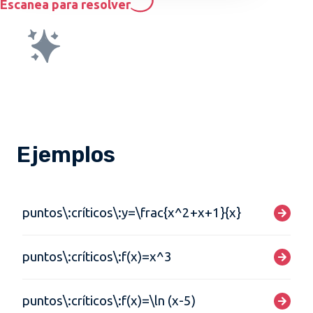
Escanea para resolver
Ejemplos
puntos\:críticos\:y=\frac{x^2+x+1}{x}
puntos\:críticos\:f(x)=x^3
puntos\:críticos\:f(x)=\ln (x-5)