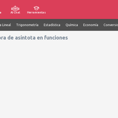
a
AI Chat
Herramientas
a Lineal
Trigonometría
Estadística
Química
Economía
Conversi
ra de asíntota en funciones