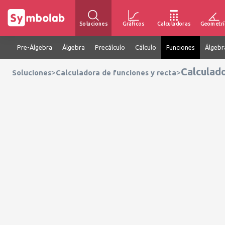
Soluciones
Gráficos
Calculadoras
Geometrí
Pre-Álgebra
Álgebra
Precálculo
Cálculo
Funciones
Álgebr
Calculado
>
>
Soluciones
Calculadora de funciones y recta