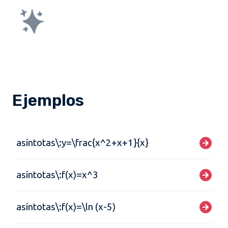
Ejemplos
asíntotas\:y=\frac{x^2+x+1}{x}
asíntotas\:f(x)=x^3
asíntotas\:f(x)=\ln (x-5)