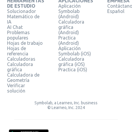
HERRAMIENTAS
APLICACIONES
EMPRESA
DE ESTUDIO
Aplicación
Contáctan
Solucionador
Symbolab
Español
Matemático de
(Android)
IA
Calculadora
AI Chat
gráfica
Problemas
(Android)
populares
Practica
Hojas de trabajo
(Android)
Hojas de
Aplicación
referencia
Symbolab (iOS)
Calculadoras
Calculadora
Calculadora
gráfica (iOS)
gráfica
Practica (iOS)
Calculadora de
Geometría
Verificar
solución
Symbolab, a Learneo, Inc. business
© Learneo, Inc. 2024