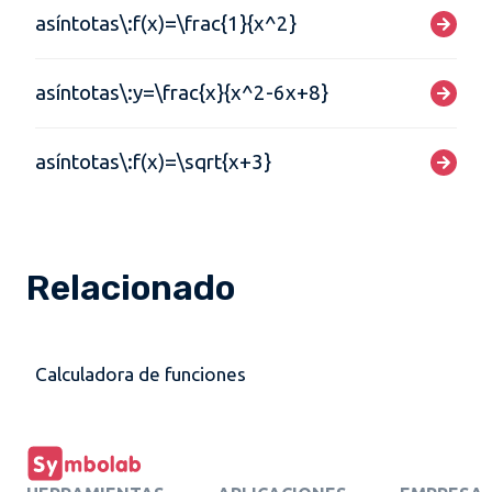
asíntotas\:f(x)=\frac{1}{x^2}
asíntotas\:y=\frac{x}{x^2-6x+8}
asíntotas\:f(x)=\sqrt{x+3}
Relacionado
Calculadora de funciones