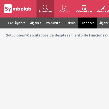
Soluciones
Gráficos
Calculadoras
Geometrí
Pre-Álgebra
Álgebra
Precálculo
Cálculo
Funciones
Álgebr
>
>
Soluciones
Calculadora de desplazamiento de funciones