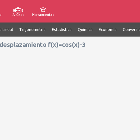
a
AI Chat
Herramientas
a Lineal
Trigonometría
Estadística
Química
Economía
Conversi
desplazamiento f(x)=cos(x)-3