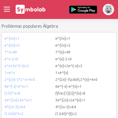
Problemas populares Álgebra
e^{3x}=1
e^{3x}=1
e^{3x}=5
e^{3x}=5
7^x=49
7^{x}=49
e^x-2=0
e^{x}-2=0
e^x+2e^{-x}=3
e^{x}+2e^{-x}=3
1=e^x
1=e^{x}
2^{2x}-5*2^x+4=0
2^{2x}-5\cdot\:2^{x}+4=0
6e^{-x}-e^x=1
6e^{-x}-e^{x}=1
(1/2)^x=8
(\frac{1}{2})^{x}=8
3e^{2x}+2e^x=1
3e^{2x}+2e^{x}=1
4^{2x-3}=64
4^{2x-3}=64
(1.045)^t=2
(1.045)^{t}=2