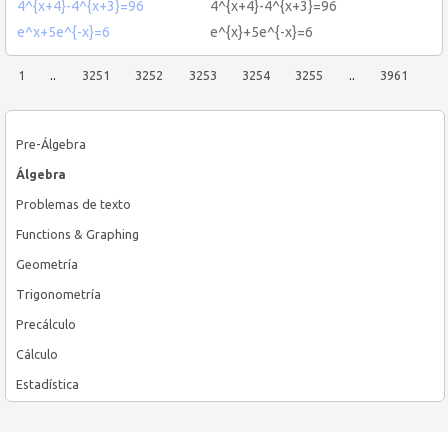
4^{x+4}-4^{x+3}=96
4^{x+4}-4^{x+3}=96
e^x+5e^{-x}=6
e^{x}+5e^{-x}=6
1
..
3251
3252
3253
3254
3255
..
3961
Pre-Álgebra
Álgebra
Problemas de texto
Functions & Graphing
Geometría
Trigonometría
Precálculo
Cálculo
Estadística