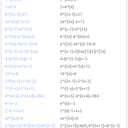
2=e^x
2=e^{x}
9^{2x-5}=27
9^{2x-5}=27
2e^{3x}-3=15
2e^{3x}-3=15
8^{x-1}=6^{3x}
8^{x-1}=6^{3x}
e^{3x}-e^{6x}=0
e^{3x}-e^{6x}=0
e^{2x}-3e^x-10=0
e^{2x}-3e^{x}-10=0
9^{x-1}=(1/3)^{2x}
9^{x-1}=(\frac{1}{3})^{2x}
4-(6^{5-3x})=-5
4-(6^{5-3x})=-5
e^{2x}+e^x=12
e^{2x}+e^{x}=12
16^x=8
16^{x}=8
2^{3x-1}=5^{x-2}
2^{3x-1}=5^{x-2}
7^{3-x}=5^{x+1}
7^{3-x}=5^{x+1}
4^{x+5}-4^{x+4}=384
4^{x+5}-4^{x+4}=384
e^x=-2
e^{x}=-2
2^x-1=x+2
2^{x}-1=x+2
xe^{2x}=0
xe^{2x}=0
2^{2x+1}*4^{3x+1}=8^{x-1}
2^{2x+1}\cdot\:4^{3x+1}=8^{x-1}