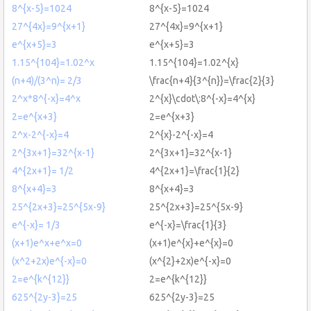
8^{x-5}=1024
8^{x-5}=1024
27^{4x}=9^{x+1}
27^{4x}=9^{x+1}
e^{x+5}=3
e^{x+5}=3
1.15^{104}=1.02^x
1.15^{104}=1.02^{x}
(n+4)/(3^n)= 2/3
\frac{n+4}{3^{n}}=\frac{2}{3}
2^x*8^{-x}=4^x
2^{x}\cdot\:8^{-x}=4^{x}
2=e^{x+3}
2=e^{x+3}
2^x-2^{-x}=4
2^{x}-2^{-x}=4
2^{3x+1}=32^{x-1}
2^{3x+1}=32^{x-1}
4^{2x+1}= 1/2
4^{2x+1}=\frac{1}{2}
8^{x+4}=3
8^{x+4}=3
25^{2x+3}=25^{5x-9}
25^{2x+3}=25^{5x-9}
e^{-x}= 1/3
e^{-x}=\frac{1}{3}
(x+1)e^x+e^x=0
(x+1)e^{x}+e^{x}=0
(x^2+2x)e^{-x}=0
(x^{2}+2x)e^{-x}=0
2=e^{k^{12}}
2=e^{k^{12}}
625^{2y-3}=25
625^{2y-3}=25