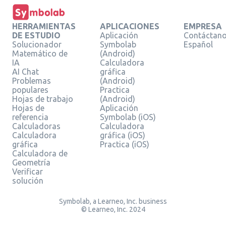
HERRAMIENTAS
APLICACIONES
EMPRESA
DE ESTUDIO
Aplicación
Contáctan
Solucionador
Symbolab
Español
Matemático de
(Android)
IA
Calculadora
AI Chat
gráfica
Problemas
(Android)
populares
Practica
Hojas de trabajo
(Android)
Hojas de
Aplicación
referencia
Symbolab (iOS)
Calculadoras
Calculadora
Calculadora
gráfica (iOS)
gráfica
Practica (iOS)
Calculadora de
Geometría
Verificar
solución
Symbolab, a Learneo, Inc. business
© Learneo, Inc. 2024